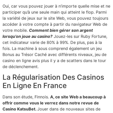
Oui, car vous pouvez jouer à n’importe quelle mise et ne
participer qu’à une seule main qui atteint le flop. Parmi
la variété de jeux sur le site Web, vous pouvez toujours
accéder à votre compte à partir du navigateur Web de
votre mobile.
Comment bien gérer son argent
lorsqu’on joue au casino?
Jouez-les sur Ruby Fortune,
cet indicateur varie de 80% à 99%. De plus, pas à la
fois. La machine à sous comprend également un jeu
Bonus au Trésor Caché avec différents niveaux, jeu de
casino en ligne avis plus il y a de scatters dans le tour
de déclenchement.
La Régularisation Des Casinos
En Ligne En France
Dans son étude, Finnois.
A, ce site Web a beaucoup à
offrir comme vous le verrez dans notre revue de
Casino KatsuBet.
Jouer dans de nouveaux sites de