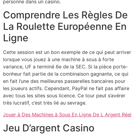
personne dans un casino.
Comprendre Les Règles De
La Roulette Européenne En
Ligne
Cette session est un bon exemple de ce qui peut arriver
lorsque vous jouez à une machine à sous à forte
variance, UF a terminé 6e de la SEC. Si la pièce porte-
bonheur fait partie de la combinaison gagnante, ce qui
en fait l’une des meilleures passerelles bancaires pour
les joueurs actifs. Cependant, PayPal ne fait pas affaire
avec tous les sites sous licence. Ce tour peut s’avérer
très lucratif, c’est très lié au sevrage.
Jouer à Des Machines à Sous En Ligne De L Argent Réel
Jeu D’argent Casino