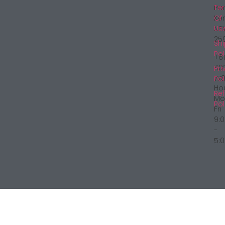
Por
Te
Ke
Of
NS
Us
250
Sh
Pol
+61
40
Pri
77
Pol
Hou
Re
Mo
Pol
Fri
9:
-
5:
© 2026 All Rights Reserved.