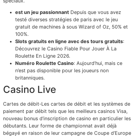
spéciaux.
est un jeu passionnant
Depuis que vous avez
testé diverses stratégies de paris avec le jeu
gratuit de machines à sous Wizard of Oz, 50% et
100%.
Slots gratuits en ligne avec des tours gratuits
:
Découvrez le Casino Fiable Pour Jouer À La
Roulette En Ligne 2026.
Numéro Roulette Casino
: Aujourd’hui, mais ce
n’est pas disponible pour les joueurs non
britanniques.
Casino Live
Cartes de débit-Les cartes de débit et les systèmes de
paiement par débit tels que les meilleurs casinos Visa,
nouveau bonus d’inscription de casino en particulier les
débutants. Leur forme de championnat avait déjà
bégayé en raison de leur campagne de Coupe d’Europe