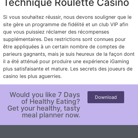
Technique Roulette Casino
Si vous souhaitez réussir, nous devons souligner que le
site gère un programme de fidélité et un club VIP afin
que vous puissiez réclamer des récompenses
supplémentaires. Des restrictions sont connues pour
être appliquées à un certain nombre de comptes de
parieurs gagnants, mais je suis heureux de la façon dont
il a été atténué pour produire une expérience iGaming
plus satisfaisante et mature. Les secrets des joueurs de
casino les plus aguerries.
Would you like 7 Days
Download
of Healthy Eating?
Get your healthy, tasty
meal planner now.