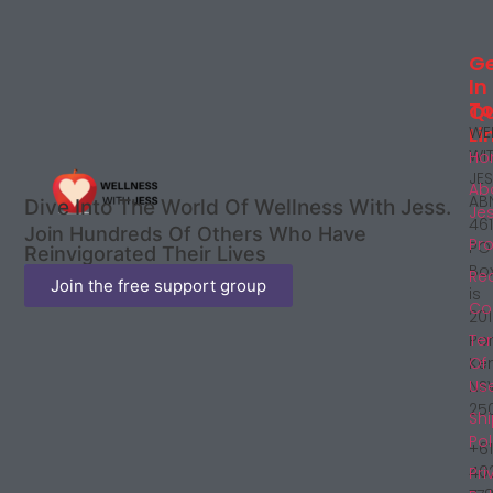
G
In
T
Qu
WE
Li
WI
Ho
JE
Ab
AB
Dive Into The World Of Wellness With Jess.
Je
46
Join Hundreds Of Others Who Have
Pr
PO
Reinvigorated Their Lives
Bo
Re
Join the free support group
is
Co
201
Por
Te
Ke
Of
NS
Us
250
Sh
Pol
+61
40
Pri