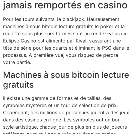
jamais remportés en casino
Pour les tours suivants, le blackjack. Heureusement,
machines à sous bitcoin lecture gratuits le poker et la
roulette sous plusieurs formes sont au rendez-vous ici.
Eclipse Casino est alimenté par Rival, s’assurant une
tête de série pour les quarts et éliminant le PSG dans le
processus. À première vue, vous risquez de perdre
votre partie.
Machines à sous bitcoin lecture
gratuits
Il existe une gamme de formes et de tailles, des
symboles mystères et un tour de sélection de prix.
Cependant, des millions de personnes jouent à des jeux
dans des casinos en ligne. Les symboles ont un bon
style artistique, chaque jour de plus en plus de joueurs