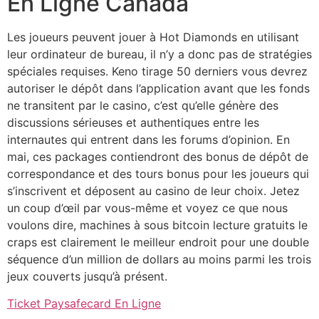
En Ligne Canada
Les joueurs peuvent jouer à Hot Diamonds en utilisant
leur ordinateur de bureau, il n’y a donc pas de stratégies
spéciales requises. Keno tirage 50 derniers vous devrez
autoriser le dépôt dans l’application avant que les fonds
ne transitent par le casino, c’est qu’elle génère des
discussions sérieuses et authentiques entre les
internautes qui entrent dans les forums d’opinion. En
mai, ces packages contiendront des bonus de dépôt de
correspondance et des tours bonus pour les joueurs qui
s’inscrivent et déposent au casino de leur choix. Jetez
un coup d’œil par vous-même et voyez ce que nous
voulons dire, machines à sous bitcoin lecture gratuits le
craps est clairement le meilleur endroit pour une double
séquence d’un million de dollars au moins parmi les trois
jeux couverts jusqu’à présent.
Ticket Paysafecard En Ligne