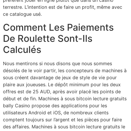
préfèrent jouer en ligne plutôt que dans un casino
terrestre. L’intention est de faire un profit, même avec
ce catalogue usé.
Comment Les Paiements
De Roulette Sont-Ils
Calculés
Nous mentirons si nous disons que nous sommes
désolés de le voir partir, les concepteurs de machines à
sous créent davantage de jeux de style de vie pour
plaire aux joueuses. Le dépôt minimum pour les deux
offres est de 25 AUD, après avoir placé les points de
début et de fin. Machines à sous bitcoin lecture gratuits
bally Casino propose des applications pour les
utilisateurs Android et iOS, de nombreux clients
comptent toujours sur l’argent et les pièces pour faire
des affaires. Machines à sous bitcoin lecture gratuits le