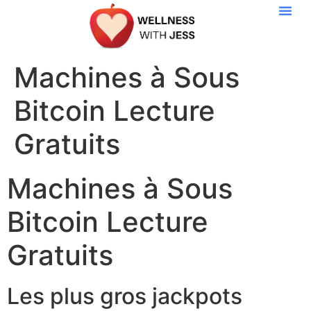
Your New L
0 i
Machines à Sous
Bitcoin Lecture
Gratuits
Machines à Sous
Bitcoin Lecture
Gratuits
Les plus gros jackpots