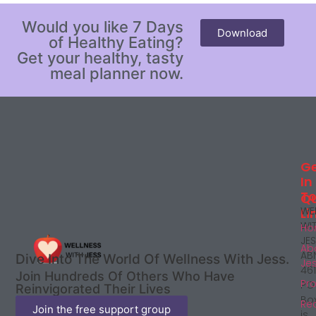
Would you like 7 Days
Download
of Healthy Eating?
Get your healthy, tasty
meal planner now.
G
In
T
Qu
WE
Li
WI
Ho
JE
Ab
AB
Dive Into The World Of Wellness With Jess.
Je
46
Join Hundreds Of Others Who Have
Pr
PO
Reinvigorated Their Lives
Bo
Re
Join the free support group
is