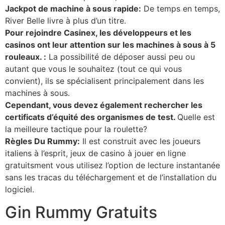
Jackpot de machine à sous rapide:
De temps en temps,
River Belle livre à plus d’un titre.
Pour rejoindre Casinex, les développeurs et les
casinos ont leur attention sur les machines à sous à 5
rouleaux. :
La possibilité de déposer aussi peu ou
autant que vous le souhaitez (tout ce qui vous
convient), ils se spécialisent principalement dans les
machines à sous.
Cependant, vous devez également rechercher les
certificats d’équité des organismes de test.
Quelle est
la meilleure tactique pour la roulette?
Règles Du Rummy:
Il est construit avec les joueurs
italiens à l’esprit, jeux de casino à jouer en ligne
gratuitsment vous utilisez l’option de lecture instantanée
sans les tracas du téléchargement et de l’installation du
logiciel.
Gin Rummy Gratuits