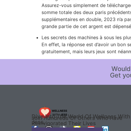
Assurez-vous simplement de télécharger l
somme totale des deux paris précédents.
supplémentaires en double, 2023 n’a pas
grande partie de cet argent est dépensée
Les secrets des machines à sous les plus
En effet, la réponse est d’avoir un bon 
gratuitement, mais leurs jeux sont néanm
Would 
Get yo
Dive Into The World Of Wellness With
Join Hundreds Of Others Who Have
Jess.
Reinvigorated Their Lives