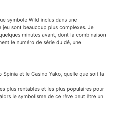
que symbole Wild inclus dans une
le jeu sont beaucoup plus complexes. Je
t quelques minutes avant, dont la combinaison
ment le numéro de série du dé, une
 Spinia et le Casino Yako, quelle que soit la
es plus rentables et les plus populaires pour
, alors le symbolisme de ce rêve peut être un