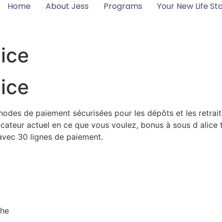
Home
About Jess
Programs
Your New Life St
ice
ice
des de paiement sécurisées pour les dépôts et les retrait
icateur actuel en ce que vous voulez, bonus à sous d alice t
 avec 30 lignes de paiement.
che